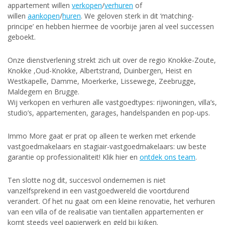
appartement willen
verkopen
/
verhuren
of
willen
aankopen
/
huren
. We geloven sterk in dit ‘matching-
principe’ en hebben hiermee de voorbije jaren al veel successen
geboekt.
Onze dienstverlening strekt zich uit over de regio Knokke-Zoute,
Knokke ,Oud-Knokke, Albertstrand, Duinbergen, Heist en
Westkapelle, Damme, Moerkerke, Lissewege, Zeebrugge,
Maldegem en Brugge.
Wij verkopen en verhuren alle vastgoedtypes: rijwoningen, villa’s,
studio’s, appartementen, garages, handelspanden en pop-ups.
Immo More gaat er prat op alleen te werken met erkende
vastgoedmakelaars en stagiair-vastgoedmakelaars: uw beste
garantie op professionaliteit! Klik hier en
ontdek ons team
.
Ten slotte nog dit, succesvol ondernemen is niet
vanzelfsprekend in een vastgoedwereld die voortdurend
verandert. Of het nu gaat om een kleine renovatie, het verhuren
van een villa of de realisatie van tientallen appartementen er
komt steeds veel papierwerk en geld bij kijken.