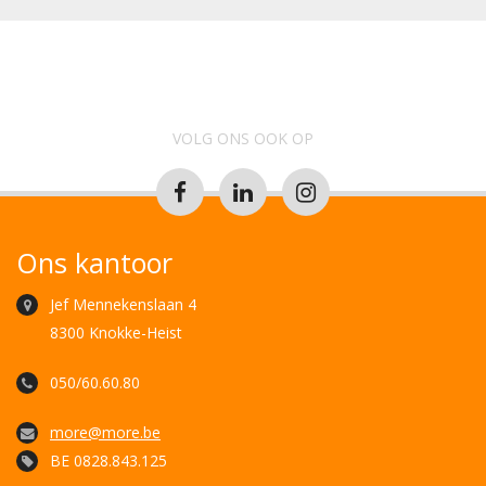
VOLG ONS OOK OP
Ons kantoor
Jef Mennekenslaan 4
8300 Knokke-Heist
050/60.60.80
more@more.be
BE 0828.843.125