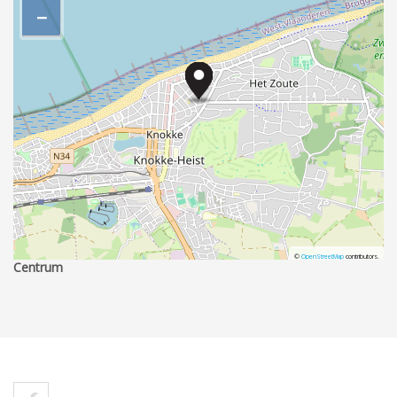
−
©
OpenStreetMap
contributors.
Centrum