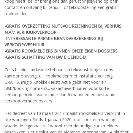
koop heeft, bel of breng ons dan gerust vrijblijvend op of in
contact en ontvang bij tehuur- of tekoopstelling een gratis
rookmelder.
-GRATIS OVERZETTING NUTSVOORZIENINGEN BIJ VERHUIS
N.A.V. VERHUUR/VERKOOP
-INTERESSANTE PREMIE BRANDVERZEKERING BIJ
VERKOOP/VERHUUR
-GRATIS ROOKMELDERS BINNEN ONZE EIGEN DOSSIERS
-GRATIS SCHATTING VAN UW EIGENDOM
Zelfs bij niet-exclusieve tehuur- en tekoopstelling via ons
kantoor ontvangt u 1 rookmelder met installatie volledig
GRATIS. (regio Knokke-Heist) Actie geldt niet voor air
b&b/booking.com/enz... vakantieverhuur en voor korte
verhuurperiodes van minder dan 6 maanden en bestaande
verkoop-verhuurdossiers.
Het decreet van 10 maart 2017 maakt rookmelders verplicht in
alle woningen. Sinds 1 januari 2020 moet ook een woning
waarin de eigenaar zelf woont over de nodige rookmelders
beschikken. Het Besluit van de Vlaamse Regering van 14 oktober