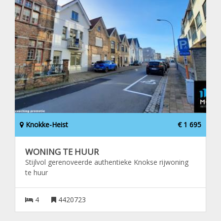
Knokke-Heist
€ 1 695
WONING TE HUUR
Stijlvol gerenoveerde authentieke Knokse rijwoning
te huur
4
4420723