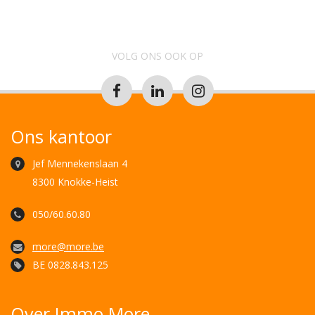
VOLG ONS OOK OP
Ons kantoor
Jef Mennekenslaan 4
8300 Knokke-Heist
050/60.60.80
more@more.be
BE 0828.843.125
Over Immo More