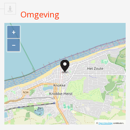
Omgeving
+
−
©
OpenStreetMap
contributors.